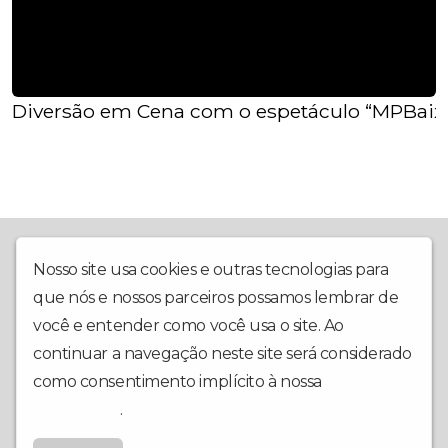
Diversão em Cena com o espetáculo “MPBaixi
Empresa localizada em Itaúna/MG, situada à rua Coronel Osório
de Camargos, nº 25, sala 203, Centro. Acesse pelo site:
Nosso site usa cookies e outras tecnologias para
www.solradio.com.br ou baixe o aplicativo. Com um repertório
que nós e nossos parceiros possamos lembrar de
diverso entre estilos variados internacionais e nacionais, vem
conquistando todos os tipos de público, incluindo grande parte
você e entender como você usa o site. Ao
do empresariado da região com seu marketing digital. Com
continuar a navegação neste site será considerado
abrangência mundial, a RÁDIO SOL hoje atende como Web
como consentimento implícito à nossa
política de
Rádio, agência de marketing digital, estúdio de gravação, além
de produção musical e empresarial.
privacidade
.