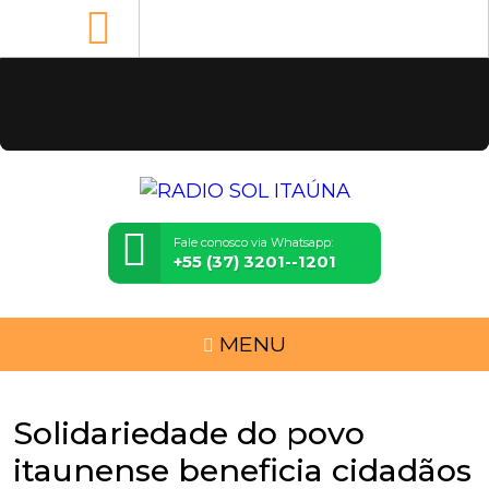
Fale conosco via Whatsapp:
+55 (37) 3201--1201
MENU
Solidariedade do povo
itaunense beneficia cidadãos