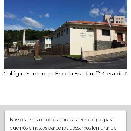
Colégio Santana e Escola Est. Profª. Geralda 
Empresa localizada em Itaúna/MG, situada à rua Coronel Osório
de Camargos, nº 25, sala 203, Centro. Acesse pelo site:
Nosso site usa cookies e outras tecnologias para
www.solradio.com.br ou baixe o aplicativo. Com um repertório
que nós e nossos parceiros possamos lembrar de
diverso entre estilos variados internacionais e nacionais, vem